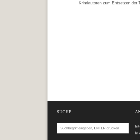
Krimiautoren zum Entsetzen der T
SUCHE
A
In
In