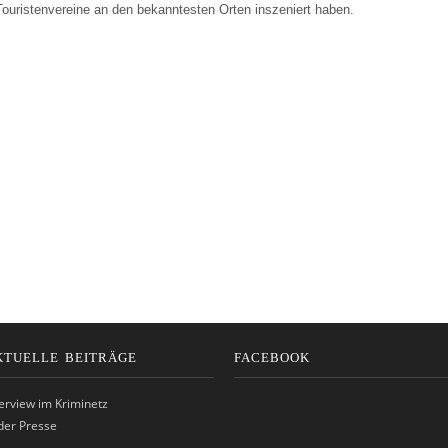
ouristenvereine an den bekanntesten Orten inszeniert haben.
KTUELLE BEITRÄGE
FACEBOOK
terview im Kriminetz
 der Presse