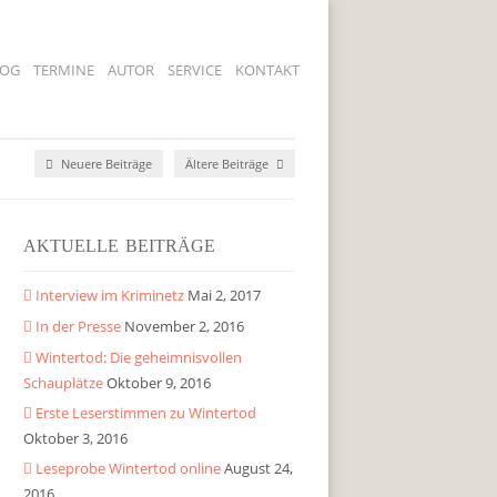
LOG
TERMINE
AUTOR
SERVICE
KONTAKT
Neuere Beiträge
Ältere Beiträge
AKTUELLE BEITRÄGE
Interview im Kriminetz
Mai 2, 2017
In der Presse
November 2, 2016
Wintertod: Die geheimnisvollen
Schauplätze
Oktober 9, 2016
Erste Leserstimmen zu Wintertod
Oktober 3, 2016
Leseprobe Wintertod online
August 24,
2016