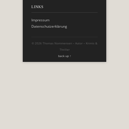
LINKS
Impressum
Datenschutzerklärung
© 2026 Thomas Nommensen – Autor – Krimis &
Thriller
back up ↑