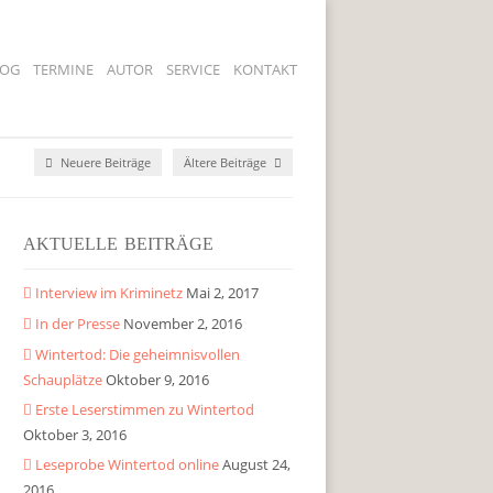
LOG
TERMINE
AUTOR
SERVICE
KONTAKT
Neuere Beiträge
Ältere Beiträge
AKTUELLE BEITRÄGE
Interview im Kriminetz
Mai 2, 2017
In der Presse
November 2, 2016
Wintertod: Die geheimnisvollen
Schauplätze
Oktober 9, 2016
Erste Leserstimmen zu Wintertod
Oktober 3, 2016
Leseprobe Wintertod online
August 24,
2016