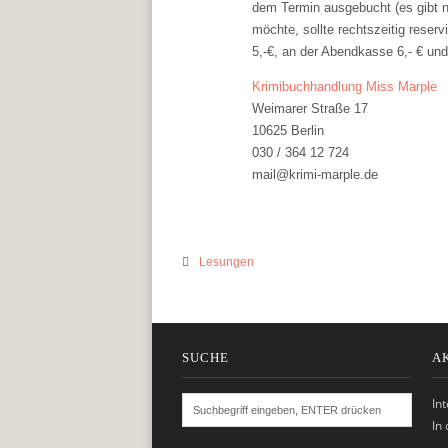
dem Termin ausgebucht (es gibt n
möchte, sollte rechtszeitig reser
5,-€, an der Abendkasse 6,- € und
Krimibuchhandlung Miss Marple
Weimarer Straße 17
10625 Berlin
030 / 364 12 724
mail@krimi-marple.de
Lesungen
SUCHE
A
In
In