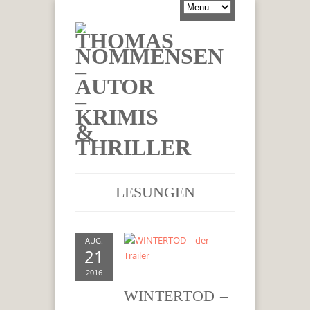
LESUNGEN
AUG.
21
2016
WINTERTOD –